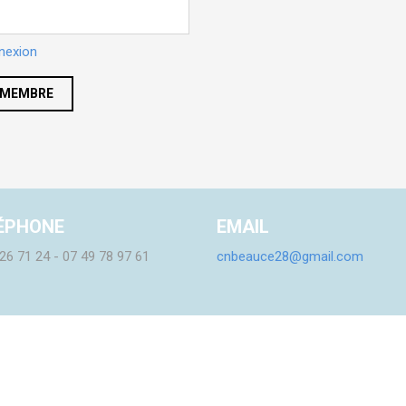
nexion
 MEMBRE
ÉPHONE
EMAIL
26 71 24 - 07 49 78 97 61
cnbeauce28@gmail.com