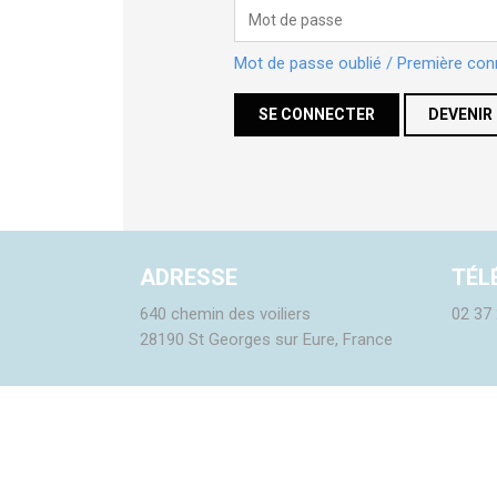
Mot de passe oublié / Première con
DEVENIR
ADRESSE
TÉL
640 chemin des voiliers
02 37 
28190 St Georges sur Eure, France